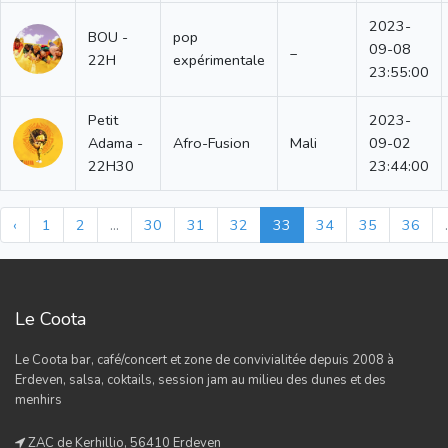
2023-
BOU -
pop
_
09-08
22H
expérimentale
23:55:00
Petit
2023-
Adama -
Afro-Fusion
Mali
09-02
22H30
23:44:00
‹
1
2
...
30
31
32
33
34
35
36
.
Le Coota
Le Coota bar, café/concert et zone de convivialitée depuis 2008 à
Erdeven, salsa, coktails, session jam au milieu des dunes et des
menhirs
ZAC de Kerhillio, 56410 Erdeven