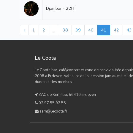
Djambar - 22H
‹
1
2
...
38
39
40
41
42
43
Le Coota
Le Coota bar, café/concert et zone de convivialitée depui
2008 à Erdeven, salsa, coktails, session jam au milieu d
dunes et des menhirs
ZAC de Kerhillio, 56410 Erdeven
02 97 55 92 55
sam@lecoota.fr