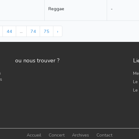
Reggae
-
44
...
74
75
›
ou nous trouver ?
Li
s
Men
es
Le 
Le
Accueil
Concert
Archives
Contact