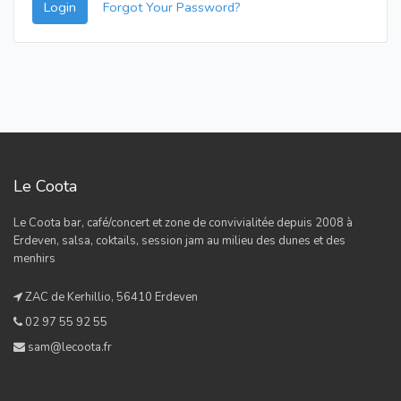
Login
Forgot Your Password?
Le Coota
Le Coota bar, café/concert et zone de convivialitée depuis 2008 à
Erdeven, salsa, coktails, session jam au milieu des dunes et des
menhirs
ZAC de Kerhillio, 56410 Erdeven
02 97 55 92 55
sam@lecoota.fr